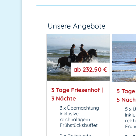
Unsere Angebote
ab
267,50 €
ab
232,50 €
EIT | 5 Nächte
3 Tage Friesenhof |
5 Tage 
3 Nächte
5 Näch
x Übernachtung
3 x Übernachtung
5 x 
klusive
inklusive
inklu
ichhaltigem
reichhaltigem
reic
ühstücksbuffet
Frühstücksbuffet
Früh
x Gericht à la carte
2 x Reitstunde