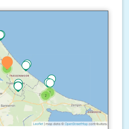
2
3
2
Leaflet
| map data ©
OpenStreetMap
contributors