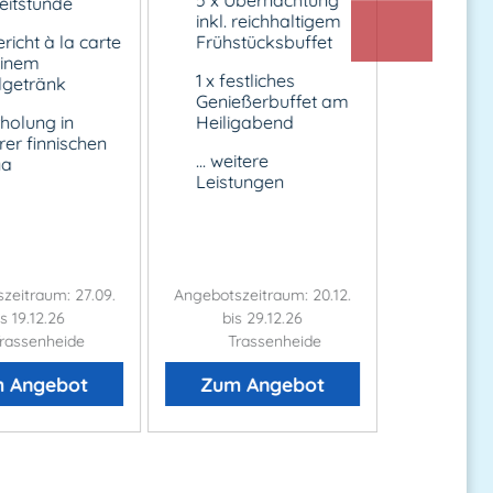
Reitstunde
Genieß
inkl. reichhaltigem
Silvest
Frühstücksbuffet
ericht à la carte
einem
1 x gem
1 x festliches
getränk
Langsc
Genießerbuffet am
Sektfr
Heiligabend
rholung in
Neujah
rer finnischen
... weitere
na
Leistungen
zeitraum: 27.09.
Angebotszeitraum: 20.12.
Angebot
is 19.12.26
bis 29.12.26
28.12.26
rassenheide
Trassenheide
Tras
 Angebot
Zum Angebot
Zum 