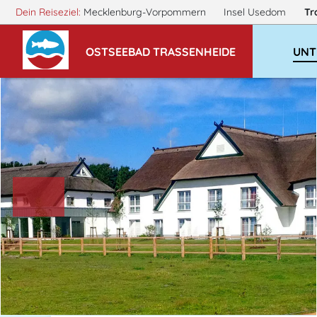
Dein Reiseziel:
Mecklenburg-Vorpommern
Insel Usedom
Tr
OSTSEEBAD TRASSENHEIDE
UNT