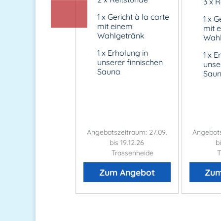
3 x 
t einem
1 x Gericht à la carte
hlgetränk
1 x G
mit einem
mit 
x Kaffeegedeck
Wahlgetränk
Wahl
in Stück Kuchen
1 x Erholung in
 einer ...
1 x E
unserer finnischen
unse
. weitere
Sauna
Sau
istungen
otszeitraum: 27.09.
Angebotszeitraum: 27.09.
Angebots
bis 19.12.26
bis 19.12.26
b
Trassenheide
Trassenheide
T
um Angebot
Zum Angebot
Zum