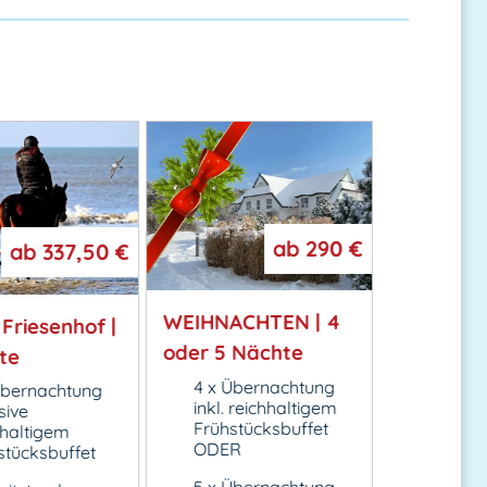
a
ab
290 €
ab
337,50 €
SILVEST
WEIHNACHTEN | 4
Friesenhof |
2026
oder 5 Nächte
te
5 x Üb
4 x Übernachtung
Übernachtung
inklusi
inkl. reichhaltigem
sive
reichha
Frühstücksbuffet
hhaltigem
Frühstü
ODER
stücksbuffet
1 x viel
5 x Übernachtung