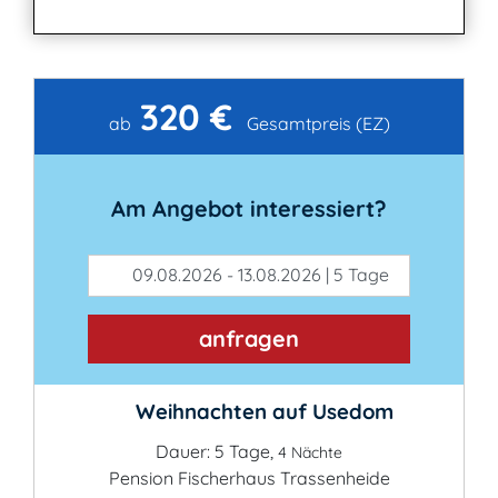
320 €
Kontakt
ab
Gesamtpreis (EZ)
Am Angebot interessiert?
09.08.2026 - 13.08.2026 | 5 Tage
anfragen
Weihnachten auf Usedom
Dauer: 5 Tage,
4 Nächte
Pension Fischerhaus Trassenheide