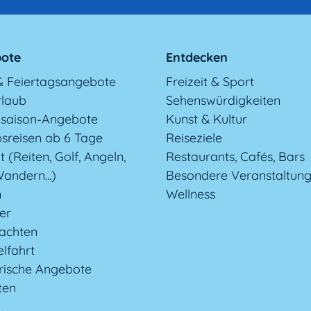
ote
Entdecken
& Feiertagsangebote
Freizeit & Sport
rlaub
Sehenswürdigkeiten
saison-Angebote
Kunst & Kultur
sreisen ab 6 Tage
Reiseziele
t (Reiten, Golf, Angeln,
Restaurants, Cafés, Bars
andern...)
Besondere Veranstaltun
n
Wellness
ter
achten
lfahrt
rische Angebote
ten