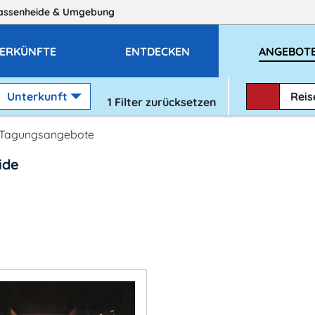
assenheide
& Umgebung
ERKÜNFTE
ENTDECKEN
ANGEBOT
Unterkunft
Rei
1
Filter zurücksetzen
Tagungsangebote
ide