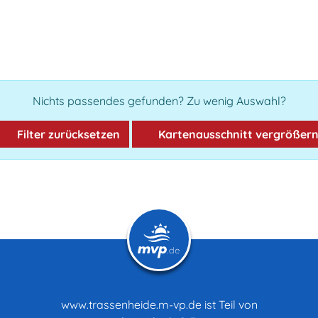
Nichts passendes gefunden? Zu wenig Auswahl?
Filter zurücksetzen
Kartenausschnitt vergrößer
www.trassenheide.m-vp.de ist Teil von