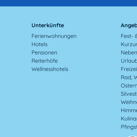
Unterkünfte
Angeb
Ferienwohnungen
Fest- 
Hotels
Kurzu
Pensionen
Neben
Reiterhöfe
Urlaub
Wellnesshotels
Freizei
Rad, W
Oster
Silves
Weihn
Himme
Kulina
Pfings