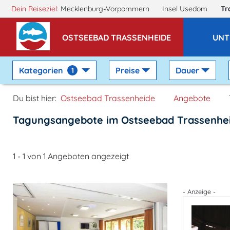
Dein Reiseziel:
Mecklenburg-Vorpommern
Insel Usedom
Tr
OSTSEEBAD TRASSENHEIDE
UNT
Kategorien
Preise
Dauer
1
Du bist hier:
Ostseebad Trassenheide
Angebote
Tagungsangebote im Ostseebad Trassenhe
1 - 1 von 1 Angeboten angezeigt
- Anzeige -