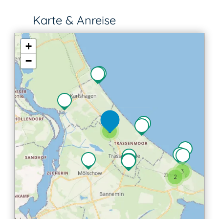
Karte & Anreise
+
−
2
3
2