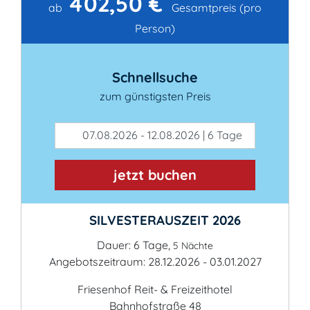
402,50 €
Kontakt
ab
Gesamtpreis (pro
Person)
Schnellsuche
zum günstigsten Preis
07.08.2026 - 12.08.2026 | 6 Tage
jetzt buchen
SILVESTERAUSZEIT 2026
Dauer: 6 Tage,
5 Nächte
Angebotszeitraum: 28.12.2026 - 03.01.2027
Friesenhof Reit- & Freizeithotel
Bahnhofstraße 48