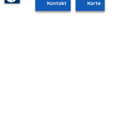
Kontakt
Karte
www.trassenheide.m-vp.de ist Teil von
mvp.de - Urlaub & Freizeit
© 2026
MANET Marketing GmbH
Newsletter
Bleib auf dem Laufenden!
Melde Dich jetzt für unseren mvp.de-Newsletter an und